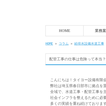
配管工事の仕事は危険って本当？ | 春日
HOME
業務
HOME
»
コラム
»
給排水設備水道工事
配管工事の仕事は危険って本当？
こんにちは！タイヨー設備有限
弊社は埼玉県春日部市に拠点を
全域で、水道工事・配管工事を
社会インフラを整えるために必
多くの実績を重ね続けておりま