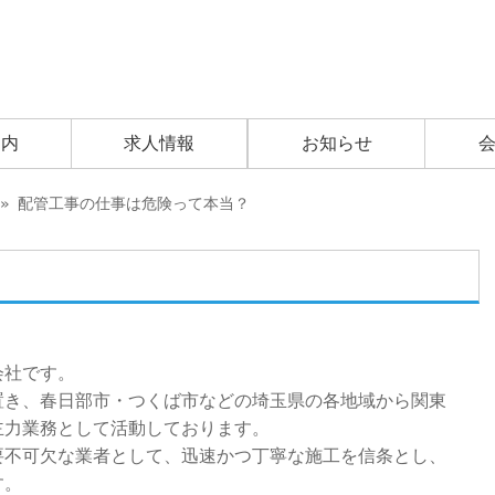
部市・野田市・常総市で給排水設備工事の求人はタイヨー設備(有)
案内
求人情報
お知らせ
もっと詳しく知りた
» 配管工事の仕事は危険って本当？
い方へ
会社です。
置き、春日部市・つくば市などの埼玉県の各地域から関東
主力業務として活動しております。
要不可欠な業者として、迅速かつ丁寧な施工を信条とし、
す。