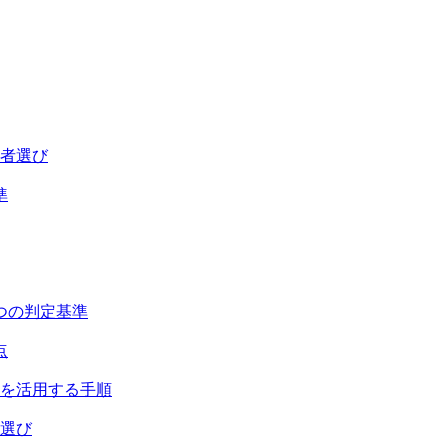
業者選び
準
つの判定基準
点
助を活用する手順
者選び