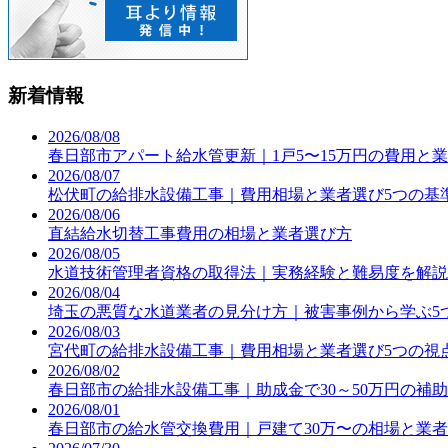
新着情報
2026/08/08
春日部市アパート給水管更新｜1戸5〜15万円の費用と
2026/08/07
松伏町の給排水設備工事｜費用相場と業者選び5つの基
2026/08/06
直結給水切替工事費用の相場と業者選び方
2026/08/05
水道技術管理者資格の取得法｜実務経験と難易度を解説
2026/08/04
埼玉の悪質な水道業者の見分け方｜被害事例から学ぶ5
2026/08/03
宮代町の給排水設備工事｜費用相場と業者選び5つの視
2026/08/02
春日部市の給排水設備工事｜助成金で30～50万円の補
2026/08/01
春日部市の給水管交換費用｜戸建て30万〜の相場と業