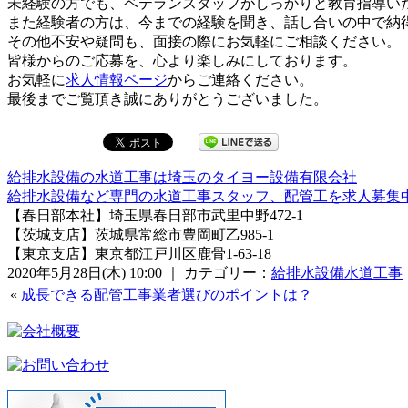
未経験の方でも、ベテランスタッフがしっかりと教育指導い
また経験者の方は、今までの経験を聞き、話し合いの中で納
その他不安や疑問も、面接の際にお気軽にご相談ください。
皆様からのご応募を、心より楽しみにしております。
お気軽に
求人情報ページ
からご連絡ください。
最後までご覧頂き誠にありがとうございました。
給排水設備の水道工事は埼玉のタイヨー設備有限会社
給排水設備など専門の水道工事スタッフ、配管工を求人募集
【春日部本社】埼玉県春日部市武里中野472-1
【茨城支店】茨城県常総市豊岡町乙985-1
【東京支店】東京都江戸川区鹿骨1-63-18
2020年5月28日(木) 10:00 ｜ カテゴリー：
給排水設備水道工事
«
成長できる配管工事業者選びのポイントは？