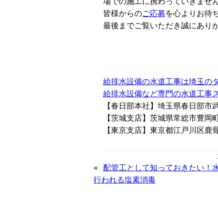
場での施工に携わっていきませ
皆様からの
ご応募
を心よりお待
最後までご覧いただき誠にあり
給排水設備の水道工事は埼玉の
給排水設備など専門の水道工事
【春日部本社】埼玉県春日部市武里
【茨城支店】茨城県常総市豊岡町乙
【東京支店】東京都江戸川区鹿骨1
«
配管工として知っておきたい！
行われる塩素消毒