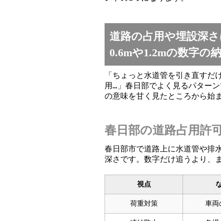
道路の占用や埋設深
0.6mや1.2mの数字
「ちょっと水道管を引き直すだ
用…」春日部でよく見るパターン
の意味を甘く見たところから始
春日部の道路占用許
春日部市で道路上に水道管や排
深さです。数字だけ追うより、
視点
荷重対策
車両