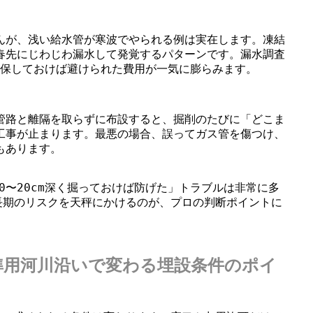
んが、浅い給水管が寒波でやられる例は実在します。凍結
春先にじわじわ漏水して発覚するパターンです。漏水調査
確保しておけば避けられた費用が一気に膨らみます。
管路と離隔を取らずに布設すると、掘削のたびに「どこま
工事が止まります。最悪の場合、誤ってガス管を傷つけ、
もあります。
0〜20cm深く掘っておけば防げた」トラブルは非常に多
長期のリスクを天秤にかけるのが、プロの判断ポイントに
準用河川沿いで変わる埋設条件のポイ