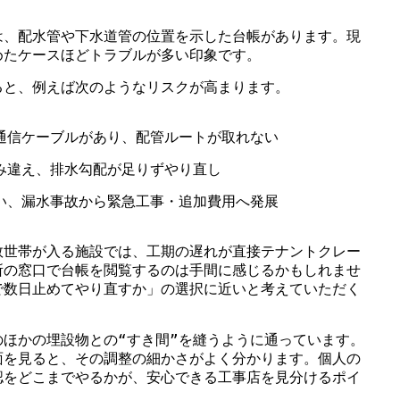
は、配水管や下水道管の位置を示した台帳があります。現
めたケースほどトラブルが多い印象です。
ると、例えば次のようなリスクが高まります。
通信ケーブルがあり、配管ルートが取れない
み違え、排水勾配が足りずやり直し
い、漏水事故から緊急工事・追加費用へ発展
数世帯が入る施設では、工期の遅れが直接テナントクレー
所の窓口で台帳を閲覧するのは手間に感じるかもしれませ
で数日止めてやり直すか」の選択に近いと考えていただく
。
ほかの埋設物との“すき間”を縫うように通っています。
面を見ると、その調整の細かさがよく分かります。個人の
認をどこまでやるかが、安心できる工事店を見分けるポイ