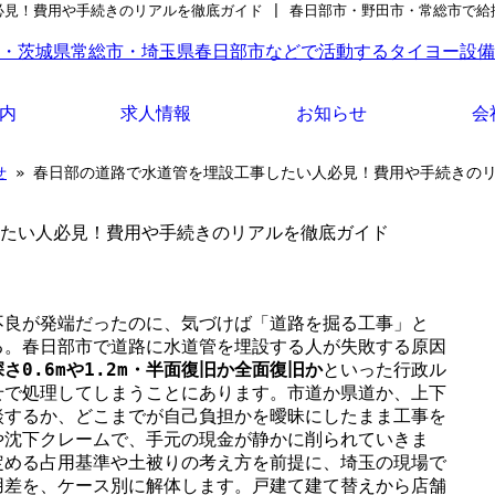
見！費用や手続きのリアルを徹底ガイド | 春日部市・野田市・常総市で給
内
求人情報
お知らせ
会
もっと詳しく知りた
せ
» 春日部の道路で水道管を埋設工事したい人必見！費用や手続きの
い方へ
たい人必見！費用や手続きのリアルを徹底ガイド
不良が発端だったのに、気づけば「道路を掘る工事」と
る。春日部市で道路に水道管を埋設する人が失敗する原因
さ0.6mや1.2m・半面復旧か全面復旧か
といった行政ル
せで処理してしまうことにあります。市道か県道か、上下
談するか、どこまでが自己負担かを曖昧にしたまま工事を
や沈下クレームで、手元の現金が静かに削られていきま
定める占用基準や土被りの考え方を前提に、埼玉の現場で
用差を、ケース別に解体します。戸建て建て替えから店舗