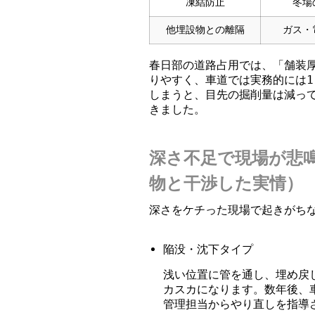
凍結防止
冬場
他埋設物との離隔
ガス・
春日部の道路占用では、「舗装厚
りやすく、車道では実務的には1
しまうと、目先の掘削量は減っ
きました。
深さ不足で現場が悲
物と干渉した実情）
深さをケチった現場で起きがち
陥没・沈下タイプ
浅い位置に管を通し、埋め戻
カスカになります。数年後、
管理担当からやり直しを指導