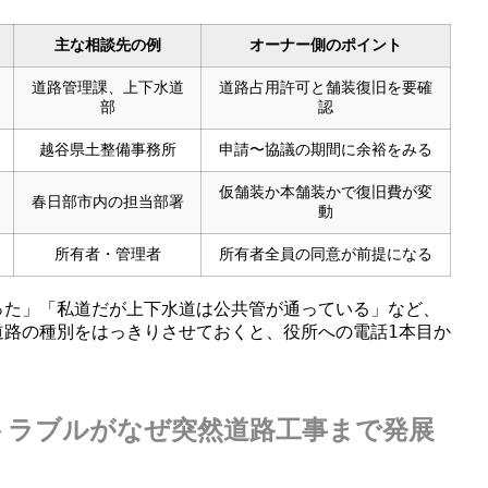
主な相談先の例
オーナー側のポイント
道路管理課、上下水道
道路占用許可と舗装復旧を要確
部
認
越谷県土整備事務所
申請〜協議の期間に余裕をみる
仮舗装か本舗装かで復旧費が変
春日部市内の担当部署
動
所有者・管理者
所有者全員の同意が前提になる
った」「私道だが上下水道は公共管が通っている」など、
道路の種別をはっきりさせておくと、役所への電話1本目か
トラブルがなぜ突然道路工事まで発展