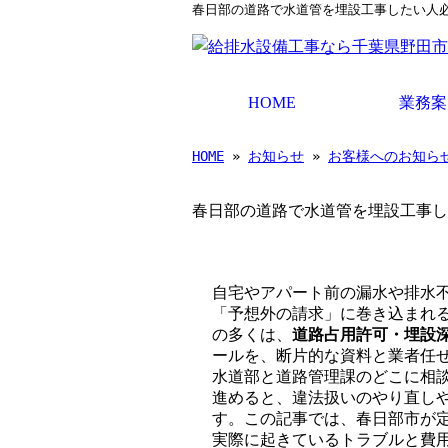
春日部の道路で水道管を埋設工事したい人必
HOME
業務案
HOME
»
お知らせ
»
お客様へのお知ら
春日部の道路で水道管を埋設工事し
自宅やアパート前の漏水や排水
「予想外の請求」に巻き込まれ
の多くは、
道路占用許可・埋設深
ールを、断片的な資料と業者任
水道部と道路管理課のどこに相
進めると、違法扱いのやり直し
す。この記事では、春日部市が
実際に起きているトラブルと費