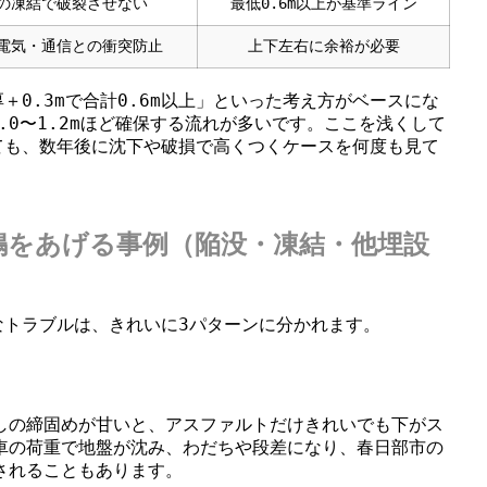
の凍結で破裂させない
最低0.6m以上が基準ライン
電気・通信との衝突防止
上下左右に余裕が必要
＋0.3mで合計0.6m以上」といった考え方がベースにな
.0〜1.2mほど確保する流れが多いです。ここを浅くして
ても、数年後に沈下や破損で高くつくケースを何度も見て
鳴をあげる事例（陥没・凍結・他埋設
なトラブルは、きれいに3パターンに分かれます。
しの締固めが甘いと、アスファルトだけきれいでも下がス
車の荷重で地盤が沈み、わだちや段差になり、春日部市の
されることもあります。