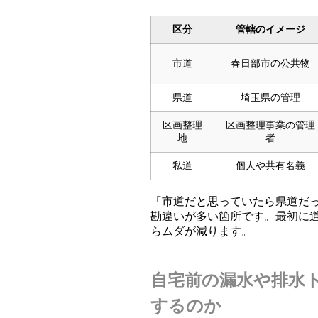
区分
管轄のイメージ
市道
春日部市の公共物
県道
埼玉県の管理
区画整理
区画整理事業の管理
地
者
私道
個人や共有名義
「市道だと思っていたら県道だ
勘違いが多い箇所です。最初に
らムダが減ります。
自宅前の漏水や排水
するのか