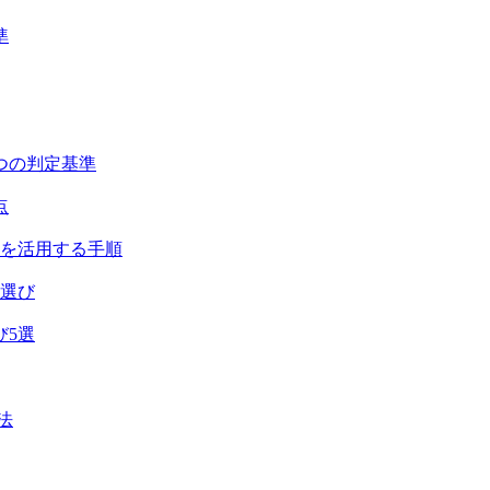
準
つの判定基準
点
助を活用する手順
者選び
び5選
法