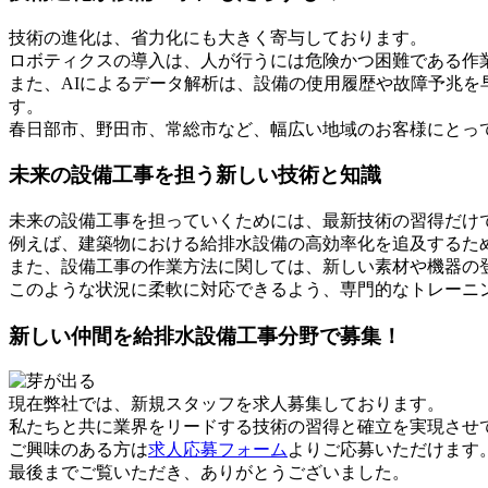
技術の進化は、省力化にも大きく寄与しております。
ロボティクスの導入は、人が行うには危険かつ困難である作
また、AIによるデータ解析は、設備の使用履歴や故障予兆
す。
春日部市、野田市、常総市など、幅広い地域のお客様にとっ
未来の設備工事を担う新しい技術と知識
未来の設備工事を担っていくためには、最新技術の習得だけ
例えば、建築物における給排水設備の高効率化を追及するた
また、設備工事の作業方法に関しては、新しい素材や機器の
このような状況に柔軟に対応できるよう、専門的なトレーニ
新しい仲間を給排水設備工事分野で募集！
現在弊社では、新規スタッフを求人募集しております。
私たちと共に業界をリードする技術の習得と確立を実現させ
ご興味のある方は
求人応募フォーム
よりご応募いただけます
最後までご覧いただき、ありがとうございました。