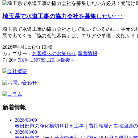
埼玉県で水道工事の協力会社を募集したい･･･
埼玉県で水道工事の協力会社として動いているのに、手元の
果で出てくる「協力会社募集」は、エリアや単価、支払サイ [
2026年4月1日(水) 10:49
カテゴリー：
お客様へのお知らせ
,
新着情報
7 / 20
« 先頭
«
...
5
6
7
8
9
...
20
...
»
最後 »
新着情報
2026/08/09
春日部市の浄化槽切り替え工事｜費用相場と失敗回避の
2026/08/08
春日部市アパート給水管更新｜1戸5〜15万円の費用と