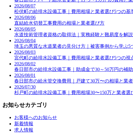
2026/08/07
松伏町の給排水設備工事｜費用相場と業者選び5つの基
2026/08/06
直結給水切替工事費用の相場と業者選び方
2026/08/05
水道技術管理者資格の取得法｜実務経験と難易度を解説
2026/08/04
埼玉の悪質な水道業者の見分け方｜被害事例から学ぶ5
2026/08/03
宮代町の給排水設備工事｜費用相場と業者選び5つの視
2026/08/02
春日部市の給排水設備工事｜助成金で30～50万円の補
2026/08/01
春日部市の給水管交換費用｜戸建て30万〜の相場と業
2026/07/30
杉戸町の給排水設備工事｜費用相場30〜150万と業者選
お知らせカテゴリ
お客様へのお知らせ
新着情報
求人情報