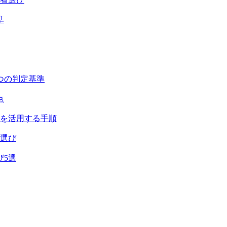
準
つの判定基準
点
助を活用する手順
者選び
び5選