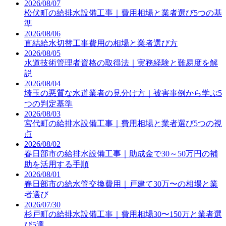
2026/08/07
松伏町の給排水設備工事｜費用相場と業者選び5つの基
準
2026/08/06
直結給水切替工事費用の相場と業者選び方
2026/08/05
水道技術管理者資格の取得法｜実務経験と難易度を解
説
2026/08/04
埼玉の悪質な水道業者の見分け方｜被害事例から学ぶ5
つの判定基準
2026/08/03
宮代町の給排水設備工事｜費用相場と業者選び5つの視
点
2026/08/02
春日部市の給排水設備工事｜助成金で30～50万円の補
助を活用する手順
2026/08/01
春日部市の給水管交換費用｜戸建て30万〜の相場と業
者選び
2026/07/30
杉戸町の給排水設備工事｜費用相場30〜150万と業者選
び5選