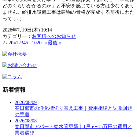
どのくらいかかるのか」と不安を感じている方は少なくあり
ません。給排水設備工事は建物の骨格が完成する前後にわた
って […]
2026年7月9日(木) 10:14
カテゴリー：
お客様へのお知らせ
2 / 20
«
1
2
3
4
5
...
10
20
...
»
最後 »
新着情報
2026/08/09
春日部市の浄化槽切り替え工事｜費用相場と失敗回避
の手順
2026/08/08
春日部市アパート給水管更新｜1戸5〜15万円の費用と
業者選び