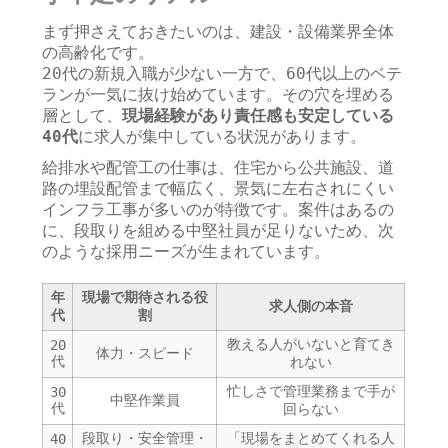
まず押さえておきたいのは、建設・設備業界全体
の高齢化です。
20代の新規入職が少ない一方で、60代以上のベテ
ランが一気に抜け始めています。その穴を埋める
層として、
現場経験があり責任感も安定している
40代
に求人が集中している状況があります。
給排水や配管工の仕事は、住宅から公共施設、道
路の埋設配管まで幅広く、景気に左右されにくい
インフラ工事が多いのが特徴です。案件はあるの
に、段取りを組める中堅社員が足りないため、次
のような採用ニーズが生まれています。
年
現場で期待される役
求人側の本音
代
割
教える人がいないと育てき
20
体力・スピード
代
れない
忙しさで管理業務まで手が
30
中堅作業員
代
回らない
段取り・安全管理・
「現場をまとめてくれる人
40