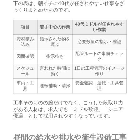
下の表は、朝イチに40代が任されやすい仕事をざ
っくりまとめたものです。
40代ミドルが任されやす
項目
若手中心の作業
い作業
資材積み
指示された物を
必要数量の指示・確認
込み
運ぶ
配管ルートの事前チェッ
図面確認
指示待ち
ク
スケジュ
言われた時間に
1日の工程管理のイメージ
ール
動く
作り
車両・工
安全確認・運転・工具管
運転補助・清掃
具
理
工事そのものの腕だけでなく、こうした段取り力
がある人材は、求人でも「ミドル歓迎」「シニア
優遇」として採用されやすくなっています。
昼間の給水や排水や衛生設備工事