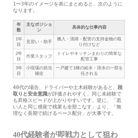
1〜3年のイメージを表にまとめると、次のように
なります。
年
主なポジショ
具体的な仕事内容
数
ン
1年
搬入・清掃・配管の支持金物の取
見習い・助手
目
り付けなど
2年
トイレやキッチンまわりの簡単な
作業スタッフ
目
配管工事
3年
小現場の担当
一戸建て1棟の給水・排水の一部を
目
補佐
任される
40代の場合、ドライバーや土木経験があると、
段
取りと安全意識
が評価されやすく、同じ未経験で
も昇格スピードが上がりやすいです。逆に、「若
い人と同じ感覚で残業も全部こなす」より、「無
理なく長期で続けるペース配分」が大事です。
40代経験者が即戦力として狙わ