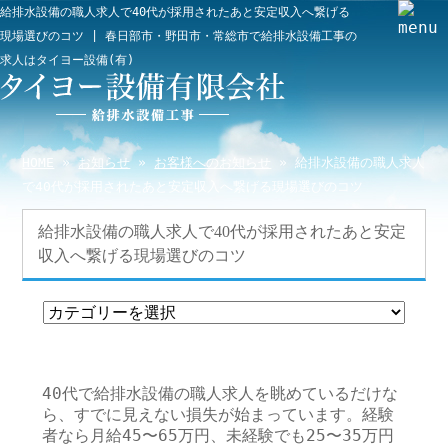
給排水設備の職人求人で40代が採用されたあと安定収入へ繋げる
現場選びのコツ | 春日部市・野田市・常総市で給排水設備工事の
求人はタイヨー設備(有)
HOME
»
お知らせ
»
お客様へのお知らせ
» 給排水設備の職人求人
で40代が採用されたあと安定収入へ繋げる現場選びのコツ
給排水設備の職人求人で40代が採用されたあと安定
収入へ繋げる現場選びのコツ
40代で給排水設備の職人求人を眺めているだけな
ら、すでに見えない損失が始まっています。経験
者なら月給45〜65万円、未経験でも25〜35万円