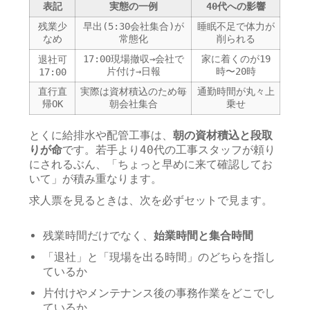
表記
実態の一例
40代への影響
残業少
早出(5:30会社集合)が
睡眠不足で体力が
なめ
常態化
削られる
17:00現場撤収→会社で
家に着くのが19
退社可
片付け→日報
時〜20時
17:00
直行直
実際は資材積込のため毎
通勤時間が丸々上
帰OK
朝会社集合
乗せ
とくに給排水や配管工事は、
朝の資材積込と段取
りが命
です。若手より40代の工事スタッフが頼り
にされるぶん、「ちょっと早めに来て確認してお
いて」が積み重なります。
求人票を見るときは、次を必ずセットで見ます。
残業時間だけでなく、
始業時間と集合時間
「退社」と「現場を出る時間」のどちらを指し
ているか
片付けやメンテナンス後の事務作業をどこでし
ているか