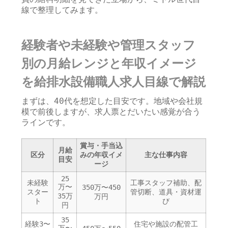
線で整理してみます。
経験者や未経験や管理スタッフ
別の月給レンジと年収イメージ
を給排水設備職人求人目線で解説
まずは、40代を想定した目安です。地域や会社規
模で前後しますが、求人票とだいたい感覚が合う
ラインです。
賞与・手当込
月給
区分
みの年収イメ
主な仕事内容
目安
ージ
25
未経験
工事スタッフ補助、配
万〜
350万〜450
スター
管切断、道具・資材運
35万
万円
ト
び
円
35
経験3〜
住宅や施設の配管工