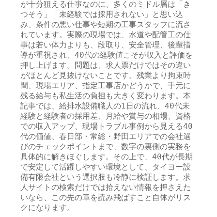
が十分狙える仕事なのに、多くのミドル層は「き
つそう」「未経験では採用されない」と思い込
み、条件の悪い仕事や短期の工事スタッフに流さ
れています。実際の現場では、水道や配管工の仕
事は若い体力よりも、段取り、安全管理、後輩指
導が重視され、40代の経験値こそが収入と評価を
押し上げます。問題は、求人票だけではその違い
がほとんど見抜けないことです。残業より拘束時
間、現場エリア、指定工事店かどうかで、手元に
残る給与も私生活の負担も大きく変わります。本
記事では、給排水設備職人の1日の流れ、40代未
経験と経験者の採用差、月給や賞与の相場、資格
での収入アップ、現場トラブル事例から見える40
代の価値、春日部・常総・野田エリアでの会社選
びのチェックポイントまで、数字の裏側の実務を
具体的に解きほぐします。その上で、40代が長期
で安定して活躍しやすい環境として、タイヨー設
備有限会社という選択肢も冷静に検証します。求
人サイトの検索だけでは拾えない情報を押さえた
いなら、この先の章を読み飛ばすこと自体がリス
クになります。