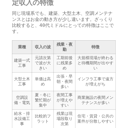
定収入の特徴
同じ現場系でも、建築、大型土木、空調メンテナ
ンスとはお金の動き方が少し違います。ざっくり
比較すると、40代ミドルにとっての特徴はここで
す。
残業・夜
業種
収入の波
特徴
勤
元請次第
工期前後
大規模現場が終わる
建築一式
で波が大
に残業多
と待機期間が出やす
工事
きい
め
い
出張・早
大型土木
単価は高
インフラ工事で遠方
朝・夜間
工事
め
が増えがち
多い
夏・冬に
夜間工事
空調設
商業施設の夜間メン
繁忙期が
が増えや
備・電気
テナンスが多い
集中
すい
給水・排
残業は現
比較的フ
住宅・賃貸・公共の
水設備工
場段取り
ラット
案件が分散しやすい
事
次第