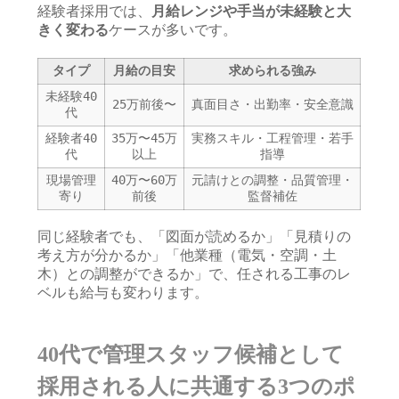
経験者採用では、
月給レンジや手当が未経験と大
きく変わる
ケースが多いです。
タイプ
月給の目安
求められる強み
未経験40
25万前後〜
真面目さ・出勤率・安全意識
代
経験者40
35万〜45万
実務スキル・工程管理・若手
代
以上
指導
現場管理
40万〜60万
元請けとの調整・品質管理・
寄り
前後
監督補佐
同じ経験者でも、「図面が読めるか」「見積りの
考え方が分かるか」「他業種（電気・空調・土
木）との調整ができるか」で、任される工事のレ
ベルも給与も変わります。
40代で管理スタッフ候補として
採用される人に共通する3つのポ