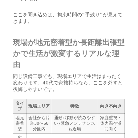
ここを聞き込めば、拘束時間の“手残り”が見えて
きます。
現場が地元密着型か長距離出張型
かで生活が激変するリアルな理
由
同じ設備工事でも、現場エリアで生活はまったく
変わります。40代で家族持ちなら、ここを外すと
後悔しやすいです。
タイ
現場エリア
特徴
向き不向き
プ
地元
会社から片
通勤+移動が読みやす
家庭重視・
密着
道30〜60
い/緊急メンテナンス
体力温存派
型
分圏内
も近場
に向く
広