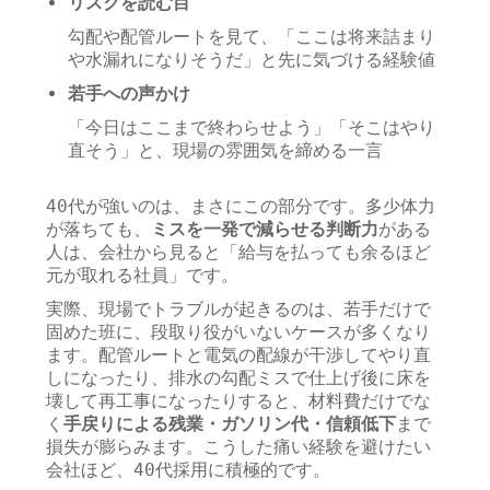
リスクを読む目
勾配や配管ルートを見て、「ここは将来詰まり
や水漏れになりそうだ」と先に気づける経験値
若手への声かけ
「今日はここまで終わらせよう」「そこはやり
直そう」と、現場の雰囲気を締める一言
40代が強いのは、まさにこの部分です。多少体力
が落ちても、
ミスを一発で減らせる判断力
がある
人は、会社から見ると「給与を払っても余るほど
元が取れる社員」です。
実際、現場でトラブルが起きるのは、若手だけで
固めた班に、段取り役がいないケースが多くなり
ます。配管ルートと電気の配線が干渉してやり直
しになったり、排水の勾配ミスで仕上げ後に床を
壊して再工事になったりすると、材料費だけでな
く
手戻りによる残業・ガソリン代・信頼低下
まで
損失が膨らみます。こうした痛い経験を避けたい
会社ほど、40代採用に積極的です。