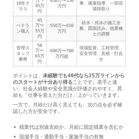
万〜
450万〜550
10年ク
事、後輩指導、一部現
45万
万円
ラス
場段取り
円
45
給水・排水の施工全
万〜
ベテラ
550万〜650
般、図面読み、他業種
55万
ン職人
万円
との調整
円
50
管理ス
現場監督、工程管理、
万〜
600万〜700
タッフ
安全管理、見積・打合
65万
万円超
兼務
せ
円
ポイントは、
未経験でも40代なら25万ラインから
のスタートが十分あり得る
ことです。若手と違
い、社会人経験や安全意識が評価されやすく、昇
給も「仕事を覚えた分だけ」上がっていきます。
一方で、月給だけ高く見えても、次の点を必ず確
認した方が安全です。
残業代は別途支給か、月給に固定残業を含むか
現場手当・通勤手当・家族手当の有無