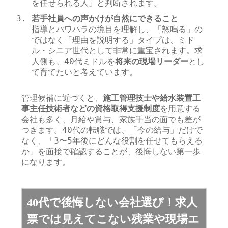
を任せられる人」と判断されます。
若手社員への声かけが自然にできること
指導とパワハラの境目を理解し、「怒鳴る」の
ではなく「理由を説明する」タイプは、ミド
ル・シニア世代として非常に重宝されます。求
人側も、40代ミドルを
将来の現場リーダー
とし
て育てたいと考えています。
管理候補に近づくと、
施工管理技士や給水装置工
事主任技術者などの資格取得支援制度
を用意する
会社も多く、月給や賞与、家族手当の面でも差が
つきます。40代の転職では、「今の給与」だけで
なく、「3〜5年後にどんな役割を任せてもらえる
か」を面接で確認することが、後悔しない第一歩
になります。
40代で後悔しない会社選び！求人
票では見えてこない残業や現場エ