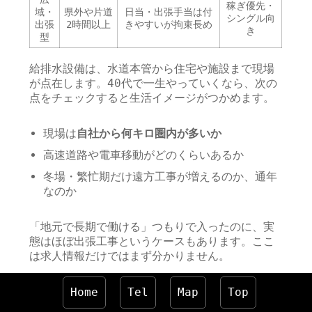
稼ぎ優先・
域・
県外や片道
日当・出張手当は付
シングル向
出張
2時間以上
きやすいが拘束長め
き
型
給排水設備は、水道本管から住宅や施設まで現場
が点在します。40代で一生やっていくなら、次の
点をチェックすると生活イメージがつかめます。
現場は
自社から何キロ圏内が多いか
高速道路や電車移動がどのくらいあるか
冬場・繁忙期だけ遠方工事が増えるのか、通年
なのか
「地元で長期で働ける」つもりで入ったのに、実
態はほぼ出張工事というケースもあります。ここ
は求人情報だけではまず分かりません。
Home
Tel
Map
Top
面接や職場見学で必ず聞いてお