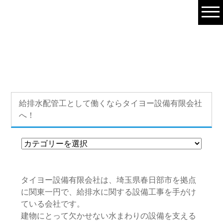
給排水配管工として働くならタイヨー設備有限会社へ！ | 春日部
市・野田市・常総市で給排水設備工事の求人はタイヨー設備(有)
HOME
»
お知らせ
»
新着情報
» 給排水配管工として働くならタイ
ヨー設備有限会社へ！
給排水配管工として働くならタイヨー設備有限会社
へ！
タイヨー設備有限会社は、埼玉県春日部市を拠点
に関東一円で、給排水に関する設備工事を手がけ
ている会社です。
建物にとって欠かせない水まわりの設備を支える